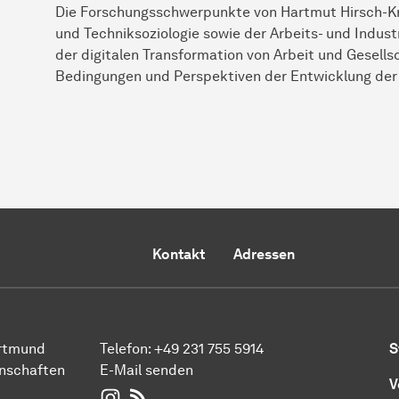
Die Forschungsschwerpunkte von Hartmut Hirsch-Kre
und Techniksoziologie sowie der Arbeits- und Indust
der digitalen Transformation von Arbeit und Gesellsc
Bedingungen und Perspektiven der Entwicklung der K
Kontakt
Adressen
ortmund
Telefon:
+49 231 755 5914
S
enschaften
E-Mail senden
V
WIWI auf Instagram
RSS-Feed