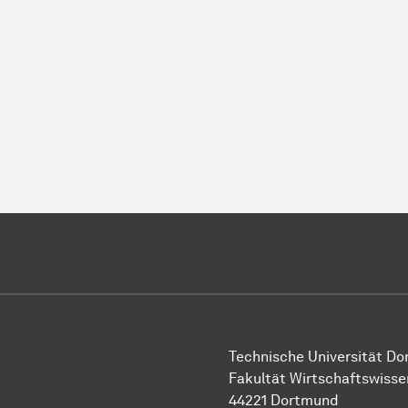
Technische Universität D
Fakultät Wirtschaftswiss
44221 Dortmund