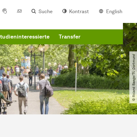
Suche
Kontrast
English
tudieninteressierte
Transfer
© Roland Baege​/​TU Dortmund