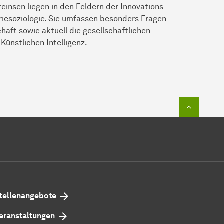
insen liegen in den Feldern der Innovations-
riesoziologie. Sie umfassen besonders Fragen
haft sowie aktuell die gesellschaftlichen
ünstlichen Intelligenz.
Zum Seit
tellenangebote
eranstaltungen