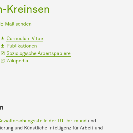
ch-Kreinsen
E-Mail senden
Curriculum Vitae
Publikationen
Soziologische Arbeitspapiere
Wikipedia
en
ozial­forschungs­stelle der TU Dort­mund
und
­sie­rung und Künstliche Intelligenz für Ar­beit und