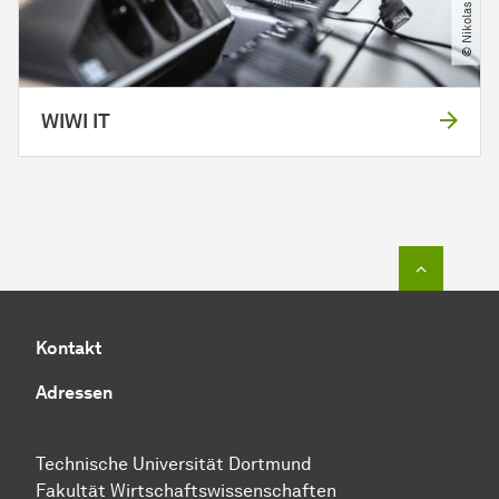
WIWI IT
Zum Seit
Kontakt
Adressen
Technische Universität Dortmund
Fakultät Wirtschaftswissenschaften