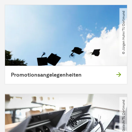
© Jürgen Huhn​/​TU Dortmund
Promotions­ange­legen­heiten
© Nikolas Golsch​/​TU Dortmund