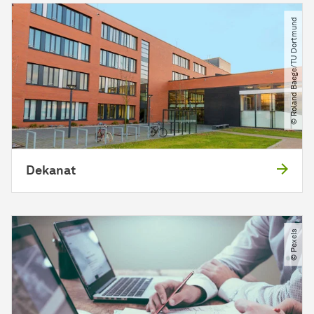
© Roland Baege​/​TU Dortmund
Dekanat
© Pexels