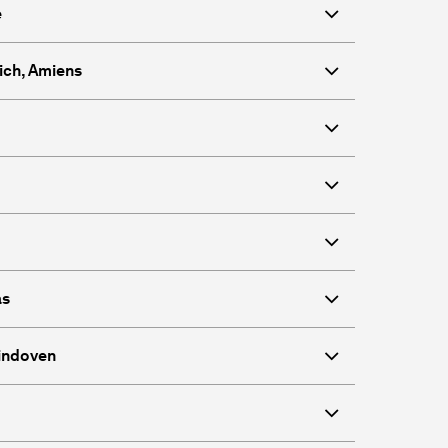
e
ich, Amiens
as
Eindoven