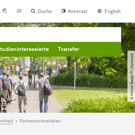
Suche
Kontrast
English
tudieninteressierte
Transfer
© Roland Baege​/​TU Dortmund
enthalt
Partneruniversitäten