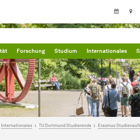
tät
Forschung
Studium
Internationales
S
ind hier:
kultät Wirtschaftswissenschaften
Internationales
TU Dortmund Studierende
Erasmus Studienauf