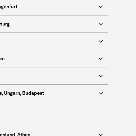
lagenfurt
eburg
len
s, Ungarn, Budapest
henland, Athen