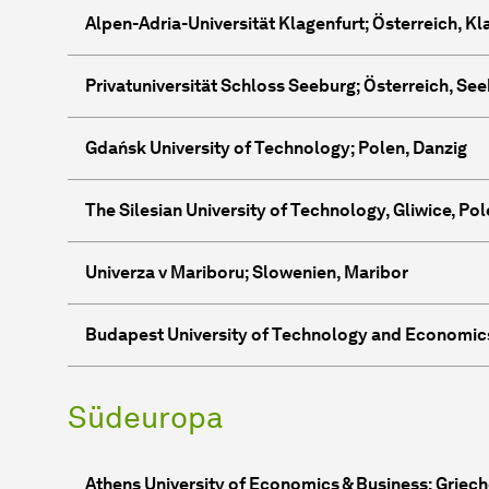
Alpen-Adria-Uni­ver­si­tät Klagenfurt; Österreich, K
Privatuniversität Schloss Seeburg; Österreich, Se
Gdańsk Uni­ver­sity of Technology; Polen, Danzig
The Silesian University of Technology, Gliwice, Po
Univerza v Mariboru; Slowenien, Maribor
Budapest University of Technology and Economic
Südeuropa
Athens Uni­ver­sity of Economics & Business; Griec