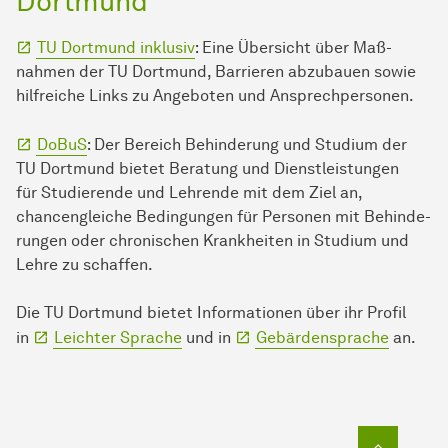
Dort­mund
TU Dort­mund inklusiv
: Eine Übersicht über Maß­
nahmen der TU Dort­mund, Barrieren abzubauen sowie
hilfreiche Links zu An­ge­boten und Ansprechpersonen.
DoBuS
: Der Bereich Be­hin­derung und Studium der
TU Dort­mund bietet Beratung und Dienstleistungen
für Stu­die­ren­de und Lehrende mit dem Ziel an,
chancengleiche Bedingungen für Personen mit Be­hin­de­
run­gen oder chronischen Krankheiten in Studium und
Lehre zu schaffen.
Die TU Dort­mund bietet In­for­ma­ti­onen über ihr Profil
in
Leichter Sprache
und in
Gebärdensprache
an.
Zum Seit