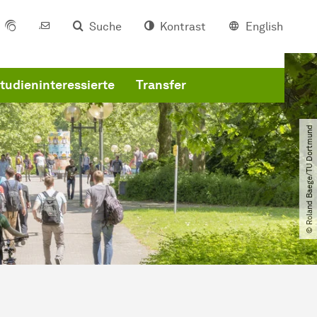
Suche
Kontrast
English
tudieninteressierte
Transfer
© Roland Baege​/​TU Dortmund