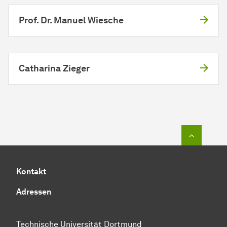
Prof. Dr. Manuel Wiesche
Catharina Zieger
Zum Seit
Kontakt
Adressen
Technische Universität Dortmund