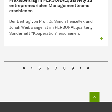
Praxisbeitrag in PERSONALquarterly zu
entrepreneurialen Managementteams
erschienen
Der Beitrag von Prof. Dr. Simon Hensellek und
Jonah Weißwange ist im PERSONALquarterly
Sonderheft "Kooperation" erschienen.
Vorherige
Nächste
5
6
7
8
9
Zum Seit