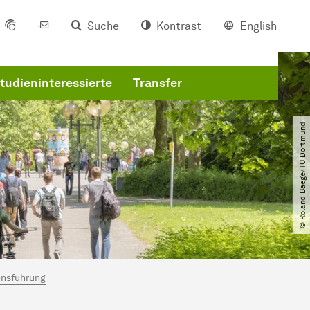
Suche
Kontrast
English
tudieninteressierte
Transfer
© Roland Baege​/​TU Dortmund
ns­führung