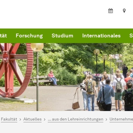
tät
Forschung
Studium
Internationales
S
ind hier:
kultät Wirtschaftswissenschaften
Fakultät
Aktuelles
... aus den Lehreinrichtungen
Unter­nehme