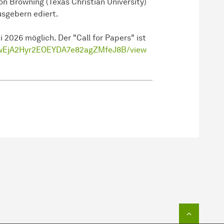
son Browning (Texas Christian University)
usgebern ediert.
i 2026 möglich. Der "Call for Papers" ist
IHxwEjA2Hyr2EOEYDA7e82agZMfeJ8B/view
Zum Seit