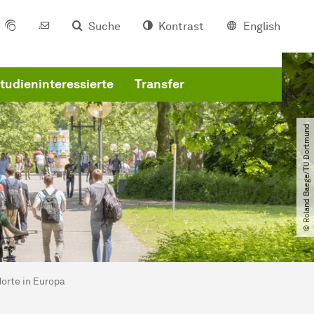
Suche
Kontrast
English
tudieninteressierte
Transfer
© Roland Baege​/​TU Dortmund
orte in Europa