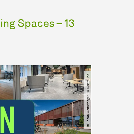
ing Spaces – 13
© Jonah Weißwange​/​ TU Dortmund