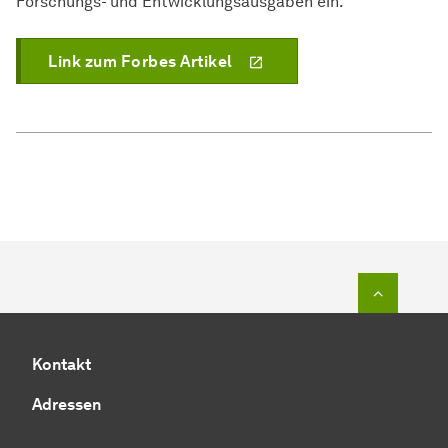
Forschungs- und Entwicklungsausgaben ein.
Link zum Forbes Artikel
Zum Seit
Kontakt
Adressen