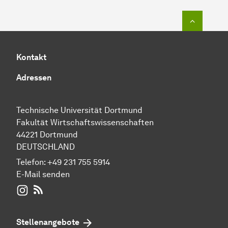
Zum Seit
Kontakt
Adressen
Technische Universität Dortmund
Fakultät Wirtschaftswissenschaften
44221 Dortmund
DEUTSCHLAND
Telefon:
+49 231 755 5914
E-Mail senden
WIWI auf Instagram
RSS-Feed
Stellenangebote