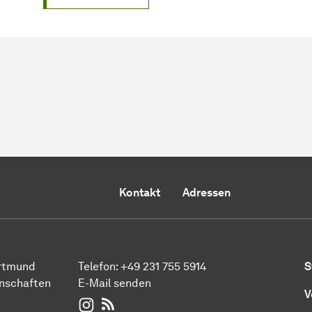
Kontakt
Adressen
ortmund
Telefon:
+49 231 755 5914
S
enschaften
E-Mail senden
V
WIWI auf Instagram
RSS-Feed