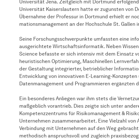
Universität Jena. Zeitgleich mit Dortmund erfolgend
Universität Kaiserslautern hatte er zugunsten von 
Übernahme der Professur in Dortmund erhielt er noc
ma­ti­ons­ma­nage­ment
an der Hochschule St. Gallen i
Seine Forschungsschwerpunkte umfassten eine info
ausgerichtete Wirtschaftsinformatik. Neben Wiss
Science befasste er sich intensiv mit dem Einsatz vo
heuristischen Optimierung, Maschinellen Lernverfah
der Gestaltung integrierter, betrieblicher Informat
Entwicklung von innovativen E-Learning-Konzepten
Datenmanagement und Programmieren ergänzten d
Ein besonderes Anliegen war ihm stets die Vernetzu
maßgeblich vorantrieb. Dies zeigte sich unter ande
Kompetenzzentrums für
Risiko­manage­ment
& Risik
Unternehmen zusammenarbeitet. Eine Vielzahl von A
Verbindung mit Unternehmen auf den Weg gebracht
methodisch anspruchsvoll und zugleich praxisbezog