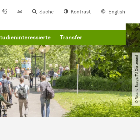
Suche
Kontrast
English
tudieninteressierte
Transfer
© Roland Baege​/​TU Dortmund