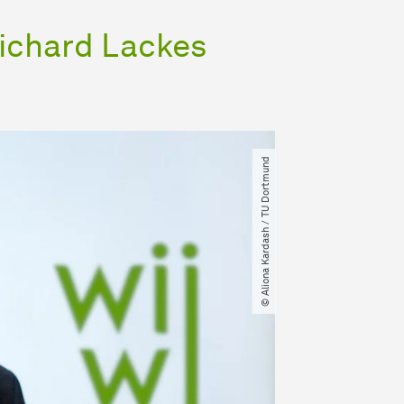
Richard Lackes
© Aliona Kardash ​/​ TU Dortmund