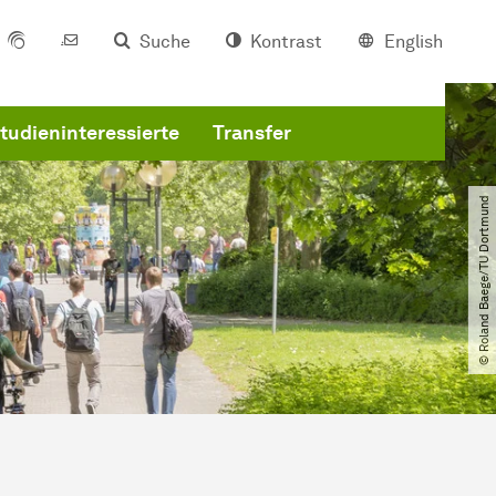
Suche
Kontrast
English
tudieninteressierte
Transfer
© Roland Baege​/​TU Dortmund