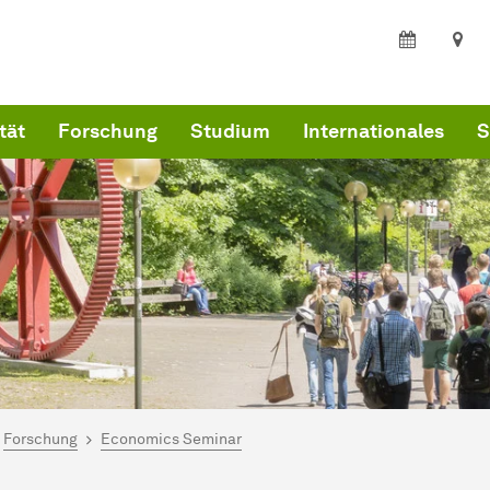
tät
Forschung
Studium
Internationales
S
ind hier:
kultät Wirtschaftswissenschaften
Forschung
Economics Seminar