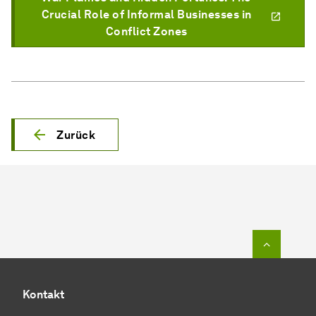
Crucial Role of Informal Businesses in
Conflict Zones
Zurück
Zum Seit
Kontakt