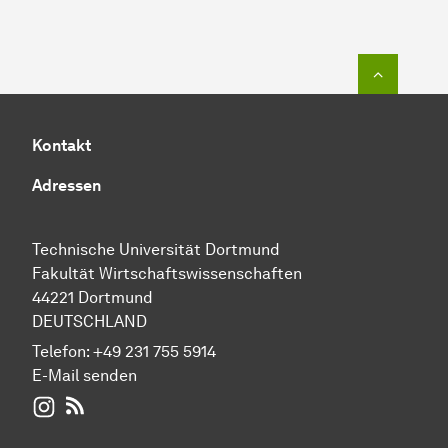
Zum Seit
Kontakt
Adressen
Technische Universität Dortmund
Fakultät Wirtschaftswissenschaften
44221 Dortmund
DEUTSCHLAND
Telefon:
+49 231 755 5914
E-Mail senden
WIWI auf Instagram
RSS-Feed