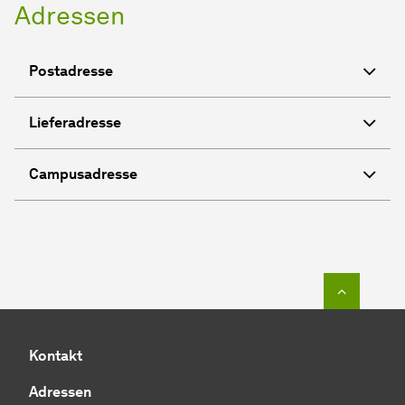
Adressen
Postadresse
Lieferadresse
Campusadresse
Zum Seit
Kontakt
Adressen