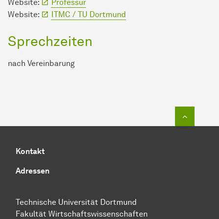
Website:
Professur
Website:
ITMC / TU Dortmund
Sprechzeiten
nach Vereinbarung
Zum Seit
Kontakt
Adressen
Technische Universität Dortmund
Fakultät Wirtschaftswissenschaften