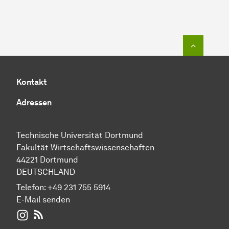
Zum Seit
Kontakt
Adressen
Technische Universität Dortmund
Fakultät Wirtschaftswissenschaften
44221 Dortmund
DEUTSCHLAND
Telefon:
+49 231 755 5914
E-Mail senden
WIWI auf Instagram
RSS-Feed