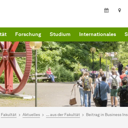
tät
Forschung
Studium
Internationales
S
ind hier:
kultät Wirtschaftswissenschaften
Fakultät
Aktuelles
... aus der Fakultät
Beitrag in Business Ins