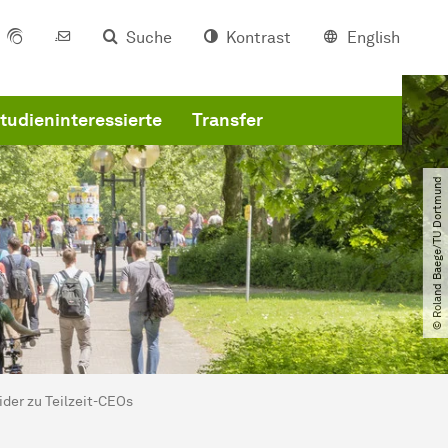
Suche
Kontrast
English
tudieninteressierte
Transfer
© Roland Baege​/​TU Dortmund
ider zu Teilzeit-CEOs