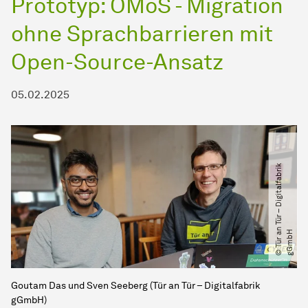
Prototyp: OMoS - Migration
ohne Sprachbarrieren mit
Open-Source-Ansatz
05.02.2025
©
T
ü
r
a
n
T
ü
r
–
D
i
g
i
t
a
l
f
a
b
r
i
k
g
G
m
b
H
Goutam Das und Sven Seeberg (Tür an Tür – Digitalfabrik
gGmbH)