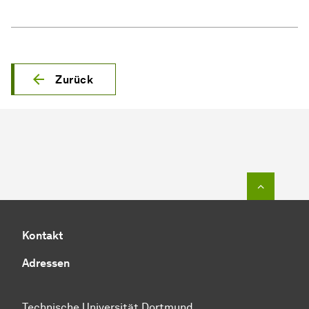
Zurück
Zum Seit
Kontakt
Adressen
Technische Universität Dortmund